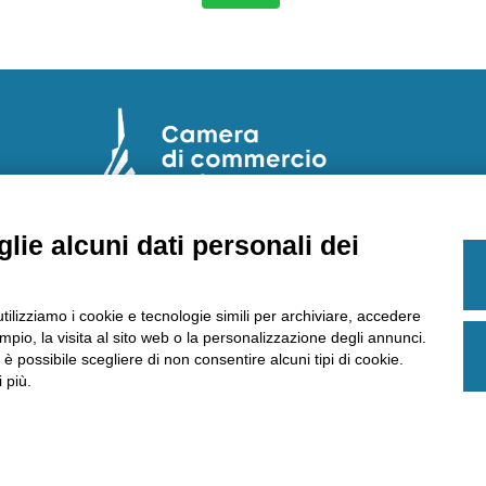
lie alcuni dati personali dei
E
Laboratorio Chimico Camera di commercio
Torino
utilizziamo i cookie e tecnologie simili per archiviare, accedere
Via Ventimiglia, 165 - 10127 Torino
pio, la visita al sito web o la personalizzazione degli annunci.
Tel
011 6700111
Fax
011 6700100
, è possibile scegliere di non consentire alcuni tipi di cookie.
E-mail
labchim@lab-to.camcom.it
 più.
Posta elettronica certificata
laboratorio.chimico@lab-to.legalmail.camcom.it