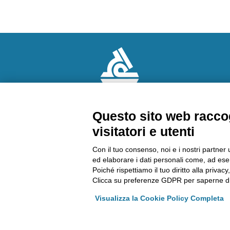
Questo sito web raccog
visitatori e utenti
CHI SIAMO
AMMINISTRAZION
Contattaci
TRASPARENTE
Con il tuo consenso, noi e i nostri partner 
Come arrivare
Lavora con noi
ed elaborare i dati personali come, ad esem
Richiedi un preventivo
Riconoscimenti
Poiché rispettiamo il tuo diritto alla privacy
Segnalazioni
Clicca su preferenze GDPR per saperne di
Web realizzato da:
Otto srl
Visualizza la Cookie Policy Completa