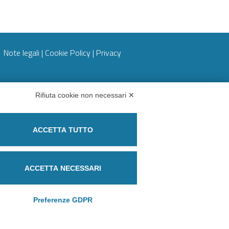
Note legali
|
Cookie Policy
|
Privacy
Rifiuta cookie non necessari ✕
Partita IVA 09273250010
ACCETTA TUTTO
Codice destinatario: M5UXCR1
Regime split payment
ACCETTA NECESSARI
Preferenze GDPR