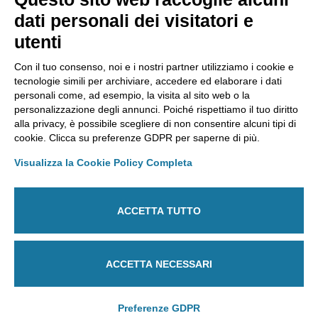
AMMINISTRAZIONE TRASPARENTE
dati personali dei visitatori e
Lavora con noi
utenti
Riconoscimenti
Segnalazioni
Con il tuo consenso, noi e i nostri partner utilizziamo i cookie e
tecnologie simili per archiviare, accedere ed elaborare i dati
personali come, ad esempio, la visita al sito web o la
personalizzazione degli annunci. Poiché rispettiamo il tuo diritto
Laboratorio Chimico Camera di commercio Torino
alla privacy, è possibile scegliere di non consentire alcuni tipi di
Via Ventimiglia, 165 - 10127 Torino
cookie. Clicca su preferenze GDPR per saperne di più.
Tel
011 6700111
Fax
011 6700100
E-mail
labchim@lab-to.camcom.it
Visualizza la Cookie Policy Completa
Posta elettronica certificata
laboratorio.chimico@lab-to.legalmail.camcom.it
ACCETTA TUTTO
Partita IVA 09273250010
Codice destinatario: M5UXCR1
ACCETTA NECESSARI
Regime split payment
Preferenze GDPR