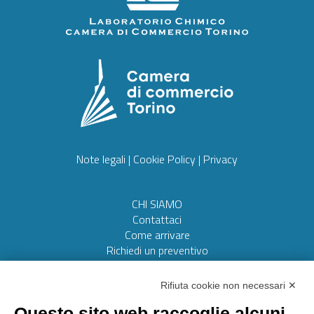
Note legali
|
Cookie Policy
|
Privacy
CHI SIAMO
Contattaci
Come arrivare
Richiedi un preventivo
Web realizzato da:
Otto srl
Rifiuta cookie non necessari ✕
Questo sito web raccoglie alcuni