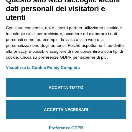
AMMINISTRAZIONE TRASPARENTE
dati personali dei visitatori e
Lavora con noi
utenti
Riconoscimenti
Segnalazioni
Con il tuo consenso, noi e i nostri partner utilizziamo i cookie e
tecnologie simili per archiviare, accedere ed elaborare i dati
personali come, ad esempio, la visita al sito web o la
personalizzazione degli annunci. Poiché rispettiamo il tuo diritto
Laboratorio Chimico Camera di commercio Torino
alla privacy, è possibile scegliere di non consentire alcuni tipi di
Via Ventimiglia, 165 - 10127 Torino
cookie. Clicca su preferenze GDPR per saperne di più.
Tel
011 6700111
Fax
011 6700100
E-mail
labchim@lab-to.camcom.it
Visualizza la Cookie Policy Completa
Posta elettronica certificata
laboratorio.chimico@lab-to.legalmail.camcom.it
ACCETTA TUTTO
Partita IVA 09273250010
Codice destinatario: M5UXCR1
ACCETTA NECESSARI
Regime split payment
Preferenze GDPR