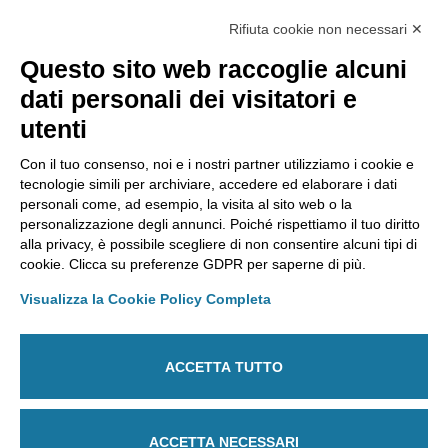
Web realizzato da:
Otto srl
Rifiuta cookie non necessari ✕
Questo sito web raccoglie alcuni
AMMINISTRAZIONE TRASPARENTE
dati personali dei visitatori e
Lavora con noi
utenti
Riconoscimenti
Segnalazioni
Con il tuo consenso, noi e i nostri partner utilizziamo i cookie e
tecnologie simili per archiviare, accedere ed elaborare i dati
personali come, ad esempio, la visita al sito web o la
personalizzazione degli annunci. Poiché rispettiamo il tuo diritto
Laboratorio Chimico Camera di commercio Torino
alla privacy, è possibile scegliere di non consentire alcuni tipi di
Via Ventimiglia, 165 - 10127 Torino
cookie. Clicca su preferenze GDPR per saperne di più.
Tel
011 6700111
Fax
011 6700100
E-mail
labchim@lab-to.camcom.it
Visualizza la Cookie Policy Completa
Posta elettronica certificata
laboratorio.chimico@lab-to.legalmail.camcom.it
ACCETTA TUTTO
Partita IVA 09273250010
Codice destinatario: M5UXCR1
ACCETTA NECESSARI