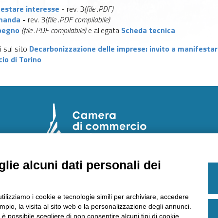
festare interesse
- rev. 3
(file .PDF)
omanda
-
rev. 3
(file .PDF compilabile)
mpegno
(file .PDF compilabile)
e allegata
Scheda tecnica
 sul sito
Decarbonizzazione delle imprese: invito a manifestar
o di Torino
lie alcuni dati personali dei
E
Laboratorio Chimico Camera di commercio
Torino
utilizziamo i cookie e tecnologie simili per archiviare, accedere
Via Ventimiglia, 165 - 10127 Torino
pio, la visita al sito web o la personalizzazione degli annunci.
Tel
011 6700111
Fax
011 6700100
, è possibile scegliere di non consentire alcuni tipi di cookie.