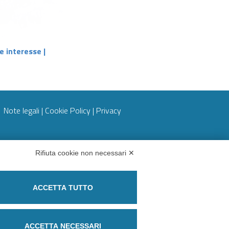
e interesse |
Note legali
|
Cookie Policy
|
Privacy
Rifiuta cookie non necessari ✕
Partita IVA 09273250010
ACCETTA TUTTO
Codice destinatario: M5UXCR1
Regime split payment
ACCETTA NECESSARI