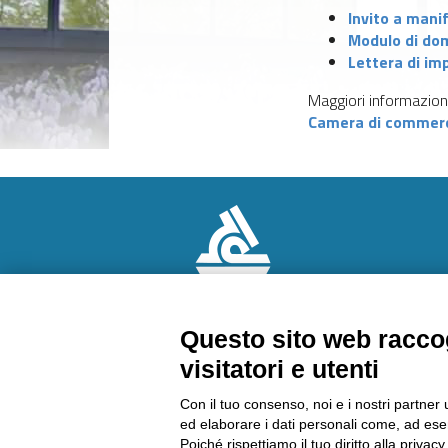
Invito a mani
Modulo di d
Lettera di i
Maggiori informazioni
Camera di commerci
Questo sito web raccog
visitatori e utenti
CHI SIAMO
AMMINISTRAZION
Contattaci
TRASPARENTE
Con il tuo consenso, noi e i nostri partner 
Come arrivare
Lavora con noi
ed elaborare i dati personali come, ad esem
Richiedi un preventivo
Riconoscimenti
Poiché rispettiamo il tuo diritto alla privacy