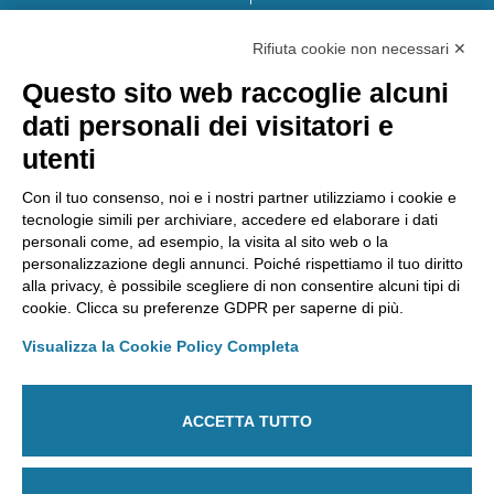
Web realizzato da:
Otto srl
Rifiuta cookie non necessari ✕
Questo sito web raccoglie alcuni
AMMINISTRAZIONE TRASPARENTE
dati personali dei visitatori e
Lavora con noi
utenti
Riconoscimenti
Segnalazioni
Con il tuo consenso, noi e i nostri partner utilizziamo i cookie e
tecnologie simili per archiviare, accedere ed elaborare i dati
personali come, ad esempio, la visita al sito web o la
personalizzazione degli annunci. Poiché rispettiamo il tuo diritto
Laboratorio Chimico Camera di commercio Torino
alla privacy, è possibile scegliere di non consentire alcuni tipi di
Via Ventimiglia, 165 - 10127 Torino
cookie. Clicca su preferenze GDPR per saperne di più.
Tel
011 6700111
Fax
011 6700100
E-mail
labchim@lab-to.camcom.it
Visualizza la Cookie Policy Completa
Posta elettronica certificata
laboratorio.chimico@lab-to.legalmail.camcom.it
ACCETTA TUTTO
Partita IVA 09273250010