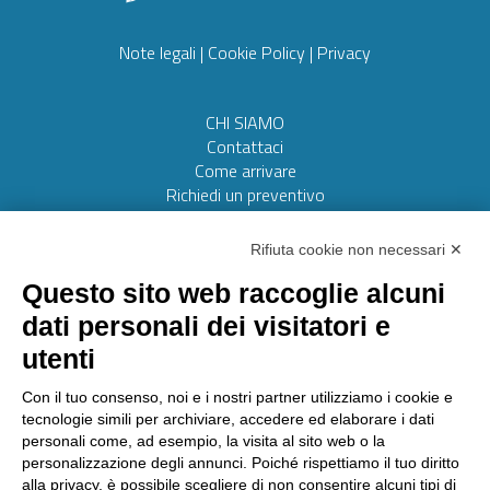
Note legali
|
Cookie Policy
|
Privacy
CHI SIAMO
Contattaci
Come arrivare
Richiedi un preventivo
Web realizzato da:
Otto srl
Rifiuta cookie non necessari ✕
Questo sito web raccoglie alcuni
AMMINISTRAZIONE TRASPARENTE
dati personali dei visitatori e
Lavora con noi
utenti
Riconoscimenti
Segnalazioni
Con il tuo consenso, noi e i nostri partner utilizziamo i cookie e
tecnologie simili per archiviare, accedere ed elaborare i dati
personali come, ad esempio, la visita al sito web o la
personalizzazione degli annunci. Poiché rispettiamo il tuo diritto
Laboratorio Chimico Camera di commercio Torino
alla privacy, è possibile scegliere di non consentire alcuni tipi di