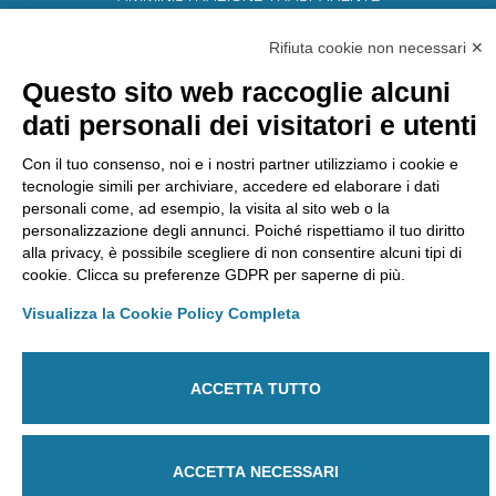
Lavora con noi
Riconoscimenti
Rifiuta cookie non necessari ✕
Segnalazioni
Questo sito web raccoglie alcuni
dati personali dei visitatori e utenti
Laboratorio Chimico Camera di commercio Torino
Con il tuo consenso, noi e i nostri partner utilizziamo i cookie e
Via Ventimiglia, 165 - 10127 Torino
tecnologie simili per archiviare, accedere ed elaborare i dati
Tel
011 6700111
Fax
011 6700100
personali come, ad esempio, la visita al sito web o la
E-mail
labchim@lab-to.camcom.it
personalizzazione degli annunci. Poiché rispettiamo il tuo diritto
Posta elettronica certificata
alla privacy, è possibile scegliere di non consentire alcuni tipi di
laboratorio.chimico@lab-to.legalmail.camcom.it
cookie. Clicca su preferenze GDPR per saperne di più.
Visualizza la Cookie Policy Completa
Partita IVA 09273250010
Codice destinatario: M5UXCR1
ACCETTA TUTTO
Regime split payment
ACCETTA NECESSARI