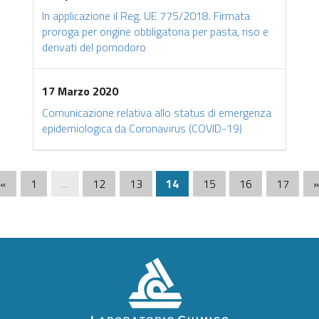
In applicazione il Reg. UE 775/2018. Firmata
proroga per origine obbligatoria per pasta, riso e
derivati del pomodoro
17 Marzo 2020
Comunicazione relativa allo status di emergenza
epidemiologica da Coronavirus (COVID-19)
(current)
«
1
…
12
13
14
15
16
17
»