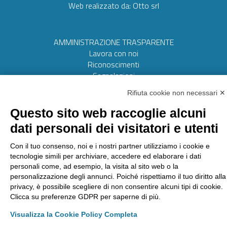
Web realizzato da:
Otto srl
AMMINISTRAZIONE TRASPARENTE
Lavora con noi
Riconoscimenti
Segnalazioni
Rifiuta cookie non necessari ✕
Questo sito web raccoglie alcuni
Laboratorio Chimico Camera di commercio Torino
Via Ventimiglia, 165 - 10127 Torino
dati personali dei visitatori e utenti
Tel
011 6700111
Fax
011 6700100
E-mail
labchim@lab-to.camcom.it
Con il tuo consenso, noi e i nostri partner utilizziamo i cookie e
Posta elettronica certificata
tecnologie simili per archiviare, accedere ed elaborare i dati
laboratorio.chimico@lab-to.legalmail.camcom.it
personali come, ad esempio, la visita al sito web o la
personalizzazione degli annunci. Poiché rispettiamo il tuo diritto alla
privacy, è possibile scegliere di non consentire alcuni tipi di cookie.
Clicca su preferenze GDPR per saperne di più.
Partita IVA 09273250010
Codice destinatario: M5UXCR1
Visualizza la Cookie Policy Completa
Regime split payment