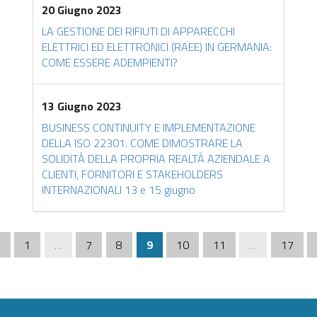
20 Giugno 2023
LA GESTIONE DEI RIFIUTI DI APPARECCHI
ELETTRICI ED ELETTRONICI (RAEE) IN GERMANIA:
COME ESSERE ADEMPIENTI?
13 Giugno 2023
BUSINESS CONTINUITY E IMPLEMENTAZIONE
DELLA ISO 22301. COME DIMOSTRARE LA
SOLIDITÀ DELLA PROPRIA REALTÀ AZIENDALE A
CLIENTI, FORNITORI E STAKEHOLDERS
INTERNAZIONALI 13 e 15 giugno
(current)
«
1
…
7
8
9
10
11
…
17