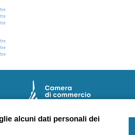
tre
tre
stre
tre
tre
stre
lie alcuni dati personali dei
E
Laboratorio Chimico Camera di commercio
Torino