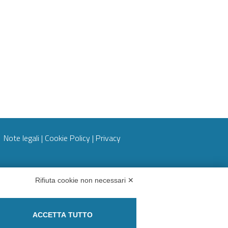
Note legali
|
Cookie Policy
|
Privacy
Rifiuta cookie non necessari ✕
Partita IVA 09273250010
ACCETTA TUTTO
Codice destinatario: M5UXCR1