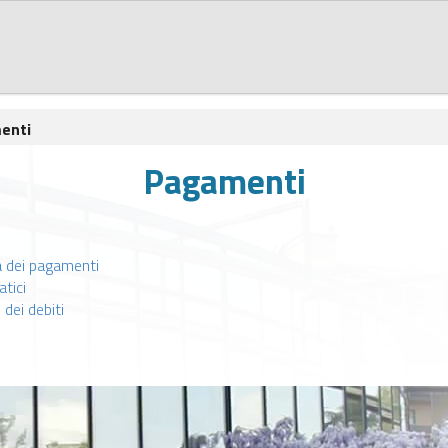
enti
Pagamenti
à dei pagamenti
tici
ei debiti