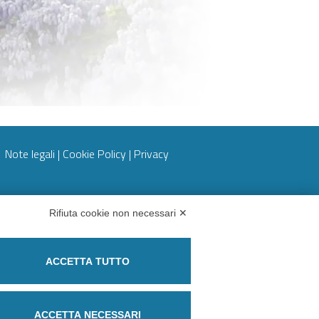
Note legali
|
Cookie Policy
|
Privacy
Rifiuta cookie non necessari ✕
Partita IVA 09273250010
ACCETTA TUTTO
Codice destinatario: M5UXCR1
Regime split payment
ACCETTA NECESSARI