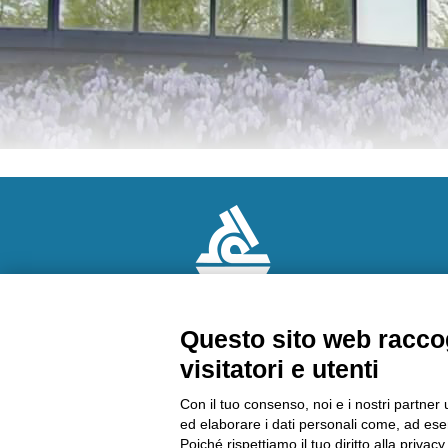
Questo sito web raccog
visitatori e utenti
CHI SIAMO
AMMINISTRAZION
Contattaci
TRASPARENTE
Con il tuo consenso, noi e i nostri partner 
Come arrivare
Lavora con noi
ed elaborare i dati personali come, ad esem
Richiedi un preventivo
Riconoscimenti
Poiché rispettiamo il tuo diritto alla privacy