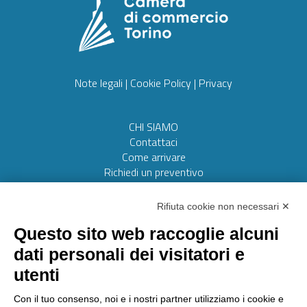
Note legali
|
Cookie Policy
|
Privacy
CHI SIAMO
Contattaci
Come arrivare
Richiedi un preventivo
Web realizzato da:
Otto srl
Rifiuta cookie non necessari ✕
Questo sito web raccoglie alcuni
AMMINISTRAZIONE TRASPARENTE
dati personali dei visitatori e
Lavora con noi
utenti
Riconoscimenti
Segnalazioni
Con il tuo consenso, noi e i nostri partner utilizziamo i cookie e