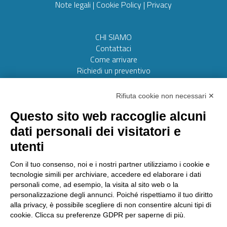
Note legali
|
Cookie Policy
|
Privacy
CHI SIAMO
Contattaci
Come arrivare
Richiedi un preventivo
Web realizzato da:
Otto srl
Rifiuta cookie non necessari ✕
Questo sito web raccoglie alcuni
AMMINISTRAZIONE TRASPARENTE
dati personali dei visitatori e
Lavora con noi
utenti
Riconoscimenti
Segnalazioni
Con il tuo consenso, noi e i nostri partner utilizziamo i cookie e
tecnologie simili per archiviare, accedere ed elaborare i dati
personali come, ad esempio, la visita al sito web o la
personalizzazione degli annunci. Poiché rispettiamo il tuo diritto
Laboratorio Chimico Camera di commercio Torino
alla privacy, è possibile scegliere di non consentire alcuni tipi di
Via Ventimiglia, 165 - 10127 Torino
cookie. Clicca su preferenze GDPR per saperne di più.
Tel
011 6700111
Fax
011 6700100