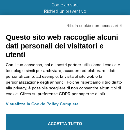
Come arrivare
Richiedi un preventivo
Web realizzato da:
Otto srl
Rifiuta cookie non necessari ✕
Questo sito web raccoglie alcuni
AMMINISTRAZIONE TRASPARENTE
dati personali dei visitatori e
Lavora con noi
utenti
Riconoscimenti
Segnalazioni
Con il tuo consenso, noi e i nostri partner utilizziamo i cookie e
tecnologie simili per archiviare, accedere ed elaborare i dati
personali come, ad esempio, la visita al sito web o la
personalizzazione degli annunci. Poiché rispettiamo il tuo diritto
Laboratorio Chimico Camera di commercio Torino
alla privacy, è possibile scegliere di non consentire alcuni tipi di
Via Ventimiglia, 165 - 10127 Torino
cookie. Clicca su preferenze GDPR per saperne di più.
Tel
011 6700111
Fax
011 6700100
E-mail
labchim@lab-to.camcom.it
Visualizza la Cookie Policy Completa
Posta elettronica certificata
laboratorio.chimico@lab-to.legalmail.camcom.it
ACCETTA TUTTO