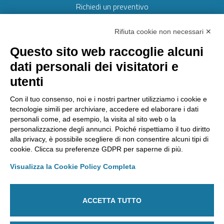
Richiedi un preventivo
Web realizzato da:
Otto srl
Rifiuta cookie non necessari ✕
Questo sito web raccoglie alcuni
AMMINISTRAZIONE TRASPARENTE
dati personali dei visitatori e
Lavora con noi
utenti
Riconoscimenti
Segnalazioni
Con il tuo consenso, noi e i nostri partner utilizziamo i cookie e
tecnologie simili per archiviare, accedere ed elaborare i dati
personali come, ad esempio, la visita al sito web o la
personalizzazione degli annunci. Poiché rispettiamo il tuo diritto
Laboratorio Chimico Camera di commercio Torino
alla privacy, è possibile scegliere di non consentire alcuni tipi di
Via Ventimiglia, 165 - 10127 Torino
cookie. Clicca su preferenze GDPR per saperne di più.
Tel
011 6700111
Fax
011 6700100
E-mail
labchim@lab-to.camcom.it
Visualizza la Cookie Policy Completa
Posta elettronica certificata
laboratorio.chimico@lab-to.legalmail.camcom.it
ACCETTA TUTTO