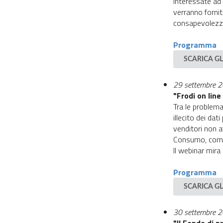
interessate ad 
verranno fornit
consapevolezza
Programma
SCARICA GL
29 settembre 
"Frodi on lin
Tra le problema
illecito dei dat
venditori non af
Consumo, come i
Il webinar mira
Programma
SCARICA GL
30 settembre 