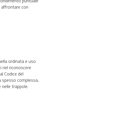
rofondimento puntuale
r affrontare con
uella ordinata e uso
nti nel riconoscere
dal Codice del
lta spesso complessa.
 nelle trappole.