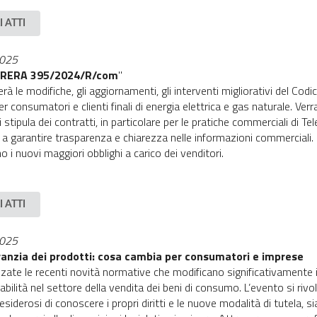
I ATTI
2025
 ARERA 395/2024/R/com
"
erà le modifiche, gli aggiornamenti, gli interventi migliorativi del Cod
 consumatori e clienti finali di energia elettrica e gas naturale. Verra
i stipula dei contratti, in particolare per le pratiche commerciali di T
e a garantire trasparenza e chiarezza nelle informazioni commerciali. In
 i nuovi maggiori obblighi a carico dei venditori.
I ATTI
2025
anzia dei prodotti: cosa cambia per consumatori e imprese
zate le recenti novità normative che modificano significativamente i
abilità nel settore della vendita dei beni di consumo. L’evento si rivol
siderosi di conoscere i propri diritti e le nuove modalità di tutela, si