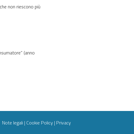
"
e che non riescono più
consumatore” (anno
Note legali
|
Cookie Policy
|
Privacy