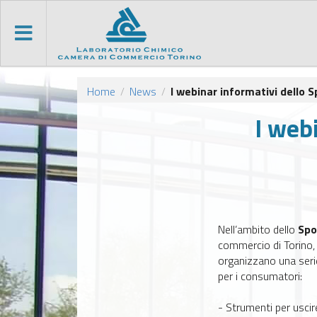
Home
News
I webinar informativi dello 
/
/
I webi
Nell’ambito dello
Spo
commercio di Torino, 
organizzano una serie
per i consumatori:
- Strumenti per usci