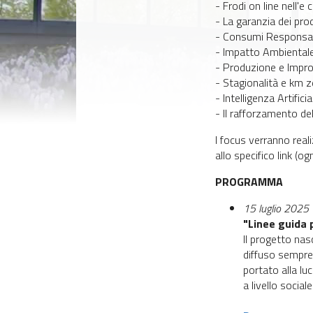
- Frodi on line nell'
- La garanzia dei pro
- Consumi Responsabi
- Impatto Ambientale 
- Produzione e Impro
- Stagionalità e km 
- Intelligenza Artific
- Il rafforzamento dell
I focus verranno real
allo specifico link (og
PROGRAMMA
15 luglio 2025
"Linee guida
Il progetto nas
diffuso sempre 
portato alla l
a livello socia