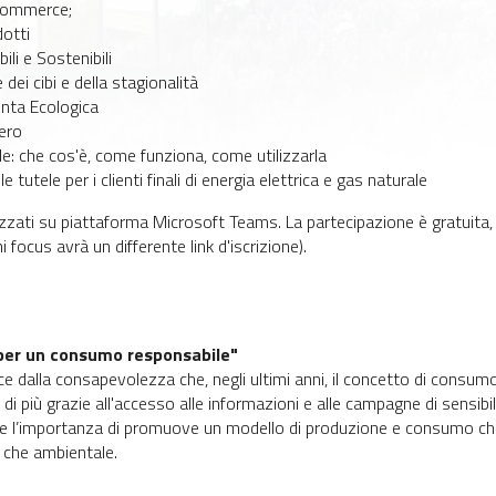
e commerce;
dotti
li e Sostenibili
dei cibi e della stagionalità
nta Ecologica
zero
iale: che cos'è, come funziona, come utilizzarla
e tutele per i clienti finali di energia elettrica e gas naturale
izzati su piattaforma Microsoft Teams. La partecipazione è gratuita,
ni focus avrà un differente link d'iscrizione).
 per un consumo responsabile"
ce dalla consapevolezza che, negli ultimi anni, il concetto di consumo
di più grazie all'accesso alle informazioni e alle campagne di sensib
uce l’importanza di promuove un modello di produzione e consumo che
le che ambientale.