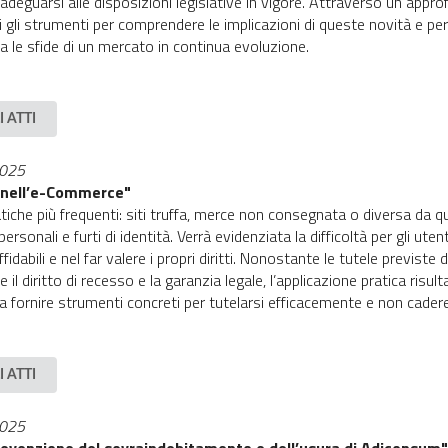
adeguarsi alle disposizioni legislative in vigore. Attraverso un app
i gli strumenti per comprendere le implicazioni di queste novità e pe
 le sfide di un mercato in continua evoluzione.
I ATTI
2025
e nell’e-Commerce"
tiche più frequenti: siti truffa, merce non consegnata o diversa da q
i personali e furti di identità. Verrà evidenziata la difficoltà per gli ute
fidabili e nel far valere i propri diritti. Nonostante le tutele previste 
l diritto di recesso e la garanzia legale, l’applicazione pratica risu
 a fornire strumenti concreti per tutelarsi efficacemente e non cadere
I ATTI
2025