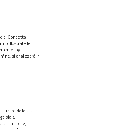
ice di Condotta
nno illustrate le
elemarketing e
fine, si analizzerà in
l quadro delle tutele
ge sia ai
a alle imprese,