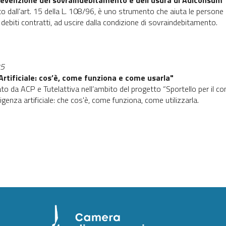
prevenzione del sovraindebitamento e dell’usura di Adiconsum
uito dall’art. 15 della L. 108/96, è uno strumento che aiuta le person
i debiti contratti, ad uscire dalla condizione di sovraindebitamento.
25
 Artificiale: cos’è, come funziona e come usarla"
to da ACP e Tutelattiva nell’ambito del progetto “Sportello per il 
ligenza artificiale: che cos'è, come funziona, come utilizzarla.